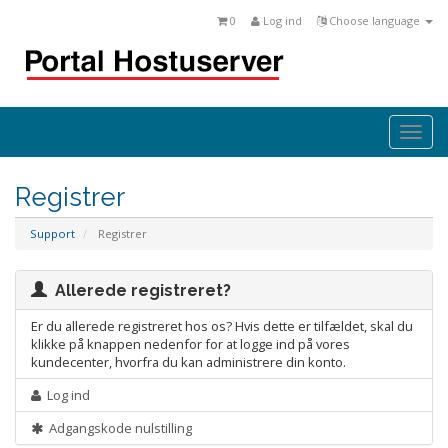
0
Log ind
Choose language
Togg
navi
Registrer
Support
Registrer
Allerede registreret?
Er du allerede registreret hos os? Hvis dette er tilfældet, skal du
klikke på knappen nedenfor for at logge ind på vores
kundecenter, hvorfra du kan administrere din konto.
Log ind
Adgangskode nulstilling