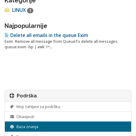
Kategorije
LINUX
1
Najpopularnije
Delete all emails in the queue Exim
Exim Remove all message from QueueTo delete all messages
queue:exim -bp | awk ‘/^...
Podrška
Moji zahtjevi za podršku
Obavijesti
Baza znanja