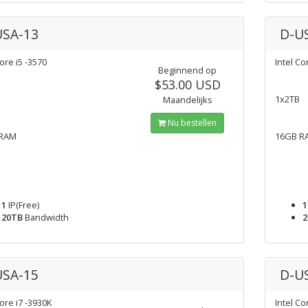
USA-13
D-U
Core i5 -3570
Intel Co
Beginnend op
$53.00 USD
1x2TB
Maandelijks
Nu bestellen
 RAM
16GB R
1
IP(Free)
1
20TB
Bandwidth
2
USA-15
D-U
Core i7 -3930K
Intel Co