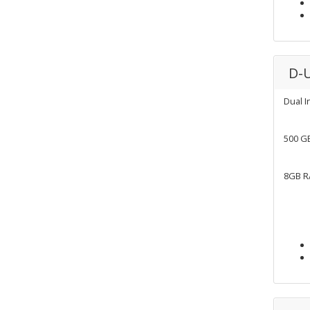
D-
Dual I
500 G
8GB 