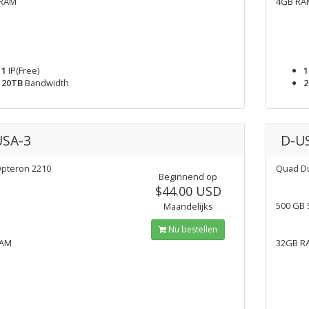
 RAM
4GB RA
1
IP(Free)
1
20TB
Bandwidth
2
USA-3
D-U
Opteron 2210
Quad Du
Beginnend op
$44.00 USD
500 GB
Maandelijks
Nu bestellen
RAM
32GB R