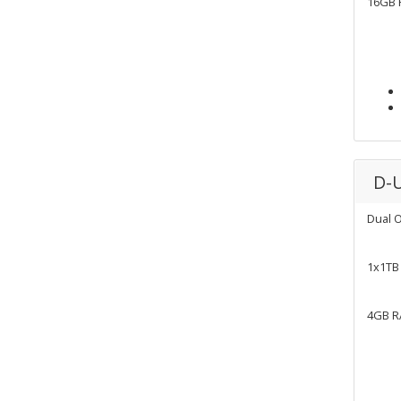
16GB
D-
Dual 
1x1TB
4GB 