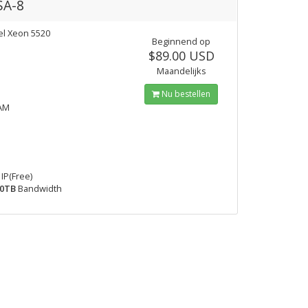
SA-8
tel Xeon 5520
Beginnend op
$89.00 USD
Maandelijks
Nu bestellen
AM
IP(Free)
0TB
Bandwidth