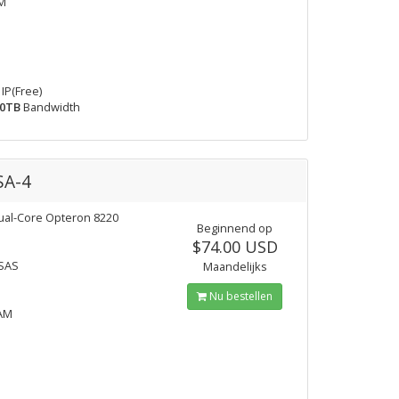
M
IP(Free)
0TB
Bandwidth
SA-4
al-Core Opteron 8220
Beginnend op
$74.00 USD
 SAS
Maandelijks
Nu bestellen
AM