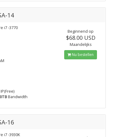
SA-14
re i7 -3770
Beginnend op
$68.00 USD
Maandelijks
Nu bestellen
AM
IP(Free)
0TB
Bandwidth
SA-16
re i7 -3930K