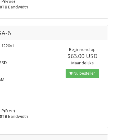
IP(Free)
0TB
Bandwidth
SA-6
-1220v1
Beginnend op
$63.00 USD
 SSD
Maandelijks
Nu bestellen
AM
IP(Free)
0TB
Bandwidth