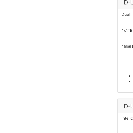
D-
Dual I
1x1TB
16GB
D-
Intel 