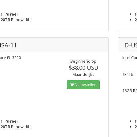
1
IP(Free)
1
20TB
Bandwidth
2
USA-11
D-U
Core i3 -3220
Intel Co
Beginnend op
$38.00 USD
1x1TB
Maandelijks
Nu bestellen
16GB R
1
IP(Free)
1
20TB
Bandwidth
2