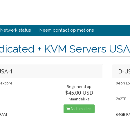
Netwerk status
Neem contact op met ons
dicated + KVM Servers USA
USA-1
D-U
excore
Xeon E5
Beginnend op
$45.00 USD
2x2TB
Maandelijks
Nu bestellen
 RAM
64GB R