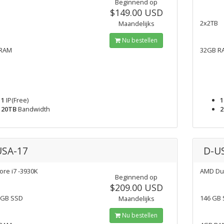
Beginnend op
$149.00 USD
2x2TB
Maandelijks
Nu bestellen
 RAM
32GB R
1
IP(Free)
1
20TB
Bandwidth
2
USA-17
D-U
Core i7 -3930K
AMD Dua
Beginnend op
$209.00 USD
 GB SSD
146 GB
Maandelijks
Nu bestellen