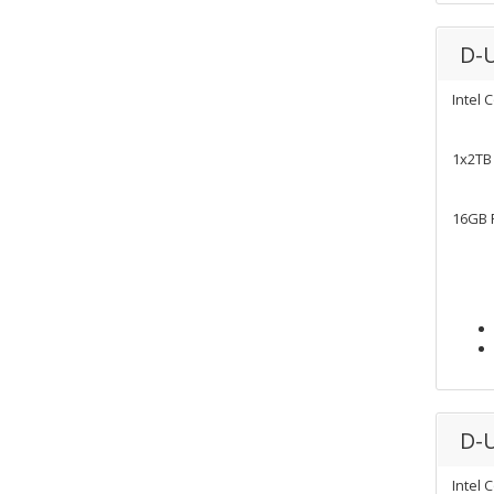
D-
Intel 
1x2TB
16GB
D-
Intel 