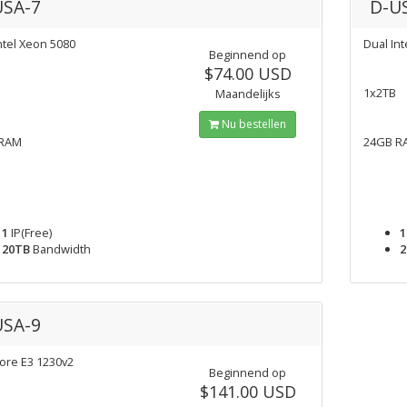
USA-7
D-U
ntel Xeon 5080
Dual In
Beginnend op
$74.00 USD
1x2TB
Maandelijks
Nu bestellen
 RAM
24GB R
1
IP(Free)
1
20TB
Bandwidth
2
USA-9
Core E3 1230v2
Beginnend op
$141.00 USD