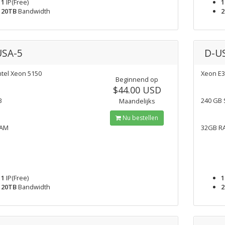
1
IP(Free)
1
20TB
Bandwidth
2
USA-5
D-U
ntel Xeon 5150
Xeon E3
Beginnend op
$44.00 USD
B
240 GB
Maandelijks
Nu bestellen
RAM
32GB R
1
IP(Free)
1
20TB
Bandwidth
2