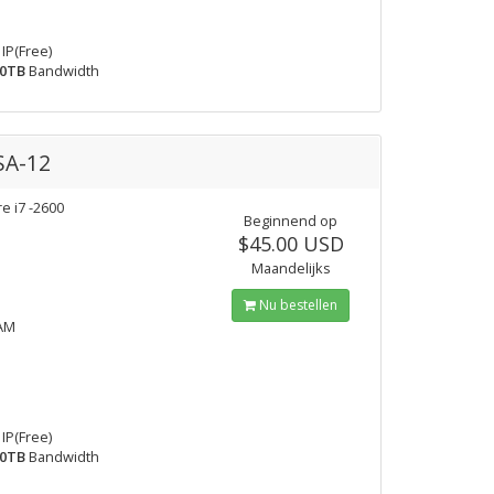
IP(Free)
0TB
Bandwidth
SA-12
re i7 -2600
Beginnend op
$45.00 USD
Maandelijks
Nu bestellen
AM
IP(Free)
0TB
Bandwidth