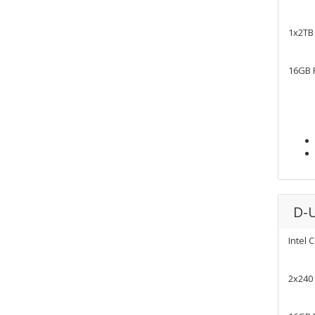
1x2TB
16GB
D-
Intel 
2x240