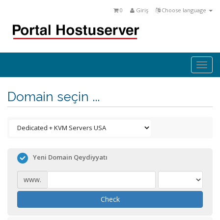
0
Giriş
Choose language
Togg
navi
Domain seçin ...
Yeni Domain Qeydiyyatı
www.
Check